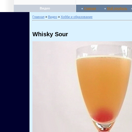
Видео
Главная
Мой профиль
Главная
»
Видео
»
Хобби и образование
Whisky Sour