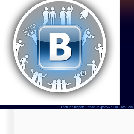
Главная
Форум
Новое на форуме
наш клан
сос