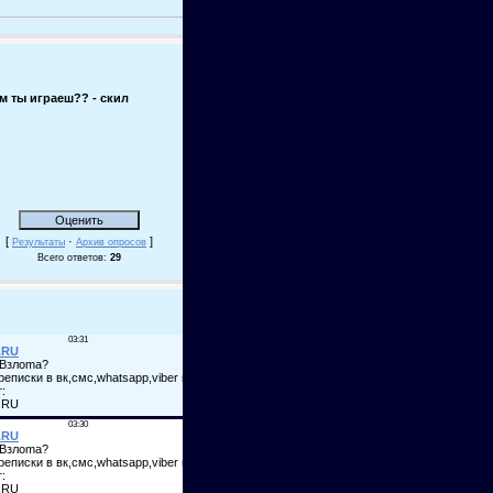
м ты играеш?? - скил
[
·
]
Результаты
Архив опросов
Всего ответов:
29