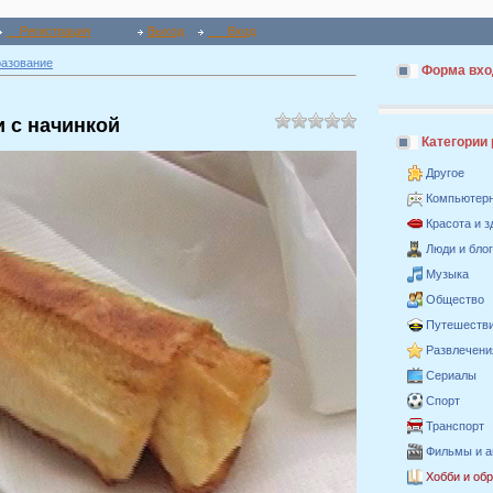
Регистрация
Выход
Вход
разование
Форма вхо
 с начинкой
Категории
Другое
Компьютер
Красота и 
Люди и бло
Музыка
Общество
Путешестви
Развлечени
Сериалы
Спорт
Транспорт
Фильмы и 
Хобби и об