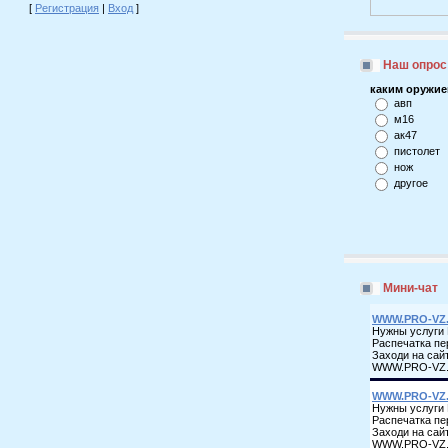
[
Регистрация
|
Вход
]
Наш опрос
каким оружие
авп
м16
ак47
пистолет
нож
другое
Мини-чат