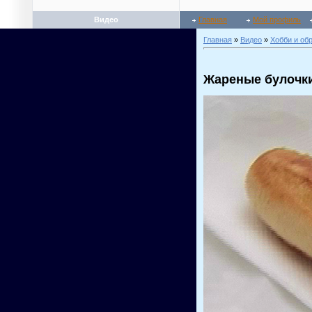
Видео
Главная
Мой профиль
Главная
»
Видео
»
Хобби и об
Жареные булочки