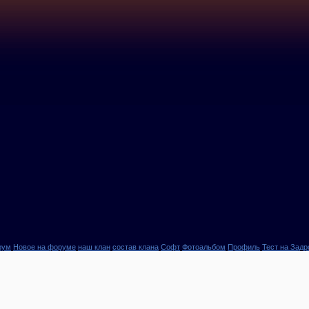
рум
Новое на форуме
наш клан
состав клана
Софт
Фотоальбом
Профиль
Тест на Задр