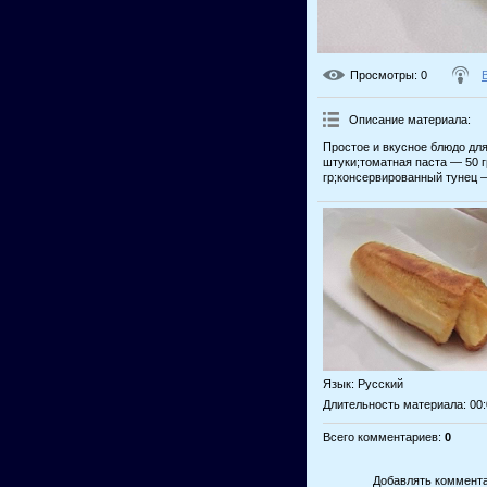
Просмотры
: 0
Описание материала
:
Простое и вкусное блюдо дл
штуки;томатная паста — 50 г
гр;консервированный тунец —
Язык
: Русский
Длительность материала
: 00
Всего комментариев
:
0
Добавлять коммента