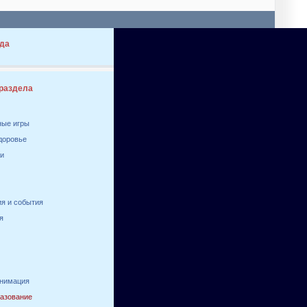
да
 раздела
ные игры
здоровье
ги
я и события
я
анимация
разование