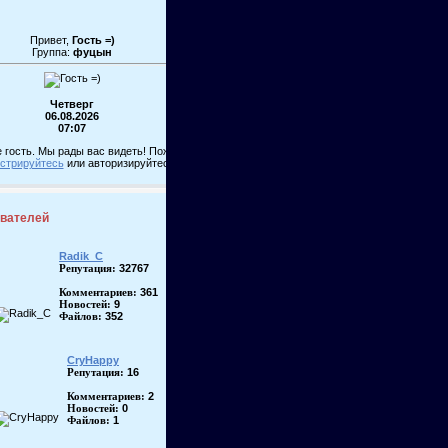
Привет,
Гость =)
Группа:
фуцын
Четверг
06.08.2026
07:07
 гость. Мы рады вас видеть! Пожалуйста,
истрируйтесь
или авторизируйтесь!
ователей
Radik_C
32767
Репутация:
361
Комментариев:
9
Новостей:
352
Файлов:
CryHappy
16
Репутация:
2
Комментариев:
0
Новостей:
1
Файлов: