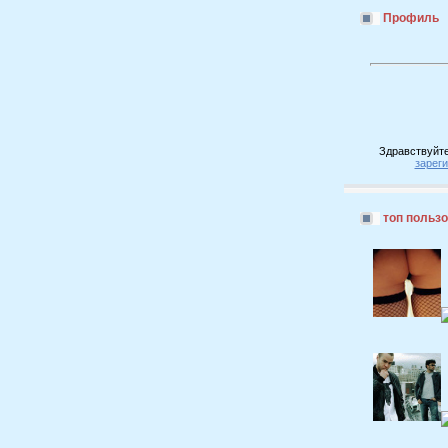
Профиль
Здравствуйте
зарег
топ польз