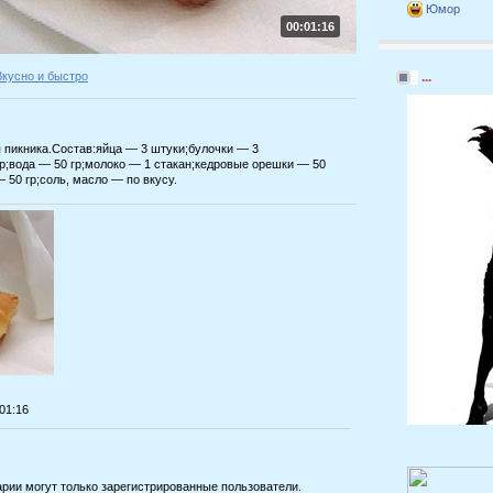
Юмор
00:01:16
Вкусно и быстро
...
я пикника.Состав:яйца — 3 штуки;булочки — 3
р;вода — 50 гр;молоко — 1 стакан;кедровые орешки — 50
 50 гр;соль, масло — по вкусу.
:01:16
рии могут только зарегистрированные пользователи.