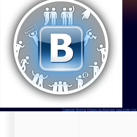
Главная
Форум
Новое на форуме
наш клан
сос