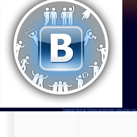
Главная
Форум
Новое на форуме
наш клан
сос