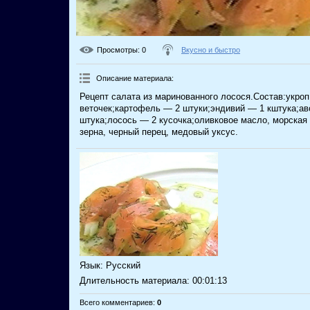
Просмотры
: 0
Вкусно и быстро
Описание материала
:
Рецепт салата из маринованного лосося.Состав:укроп
веточек;картофель — 2 штуки;эндивий — 1 кштука;ав
штука;лосось — 2 кусочка;оливковое масло, морская
зерна, черный перец, медовый уксус.
Язык
: Русский
Длительность материала
: 00:01:13
Всего комментариев
:
0