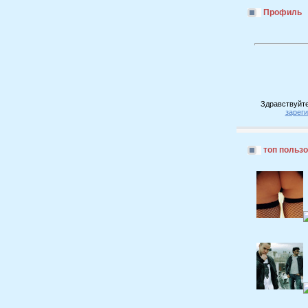
Профиль
Здравствуйте
зарег
топ польз