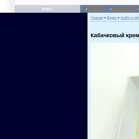
Видео
Главная
Мой профиль
Главная
»
Видео
»
Хобби и об
Кабачковый кре