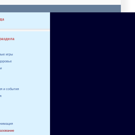
да
 раздела
ные игры
здоровье
ги
я и события
я
анимация
разование