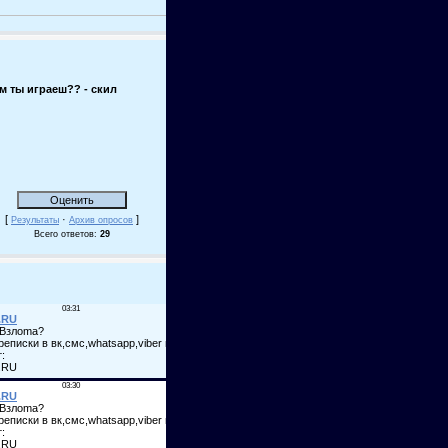
м ты играеш?? - скил
[
·
]
Результаты
Архив опросов
Всего ответов:
29