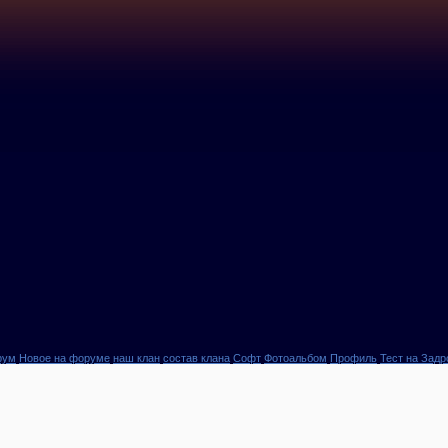
рум
Новое на форуме
наш клан
состав клана
Софт
Фотоальбом
Профиль
Тест на Задр