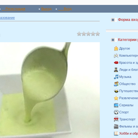
Регистрация
Выход
Вход
разование
Форма вхо
м
Категории
Другое
Компьютер
Красота и 
Люди и бло
Музыка
Общество
Путешестви
Развлечени
Сериалы
Спорт
Транспорт
Фильмы и 
Хобби и об