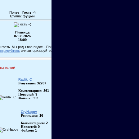
Привет,
Гость =)
Группа:
фуцын
Пятница
07.08.2026
18:09
 гость. Мы рады вас видеть! Пожалуйста,
истрируйтесь
или авторизируйтесь!
ователей
Radik_C
32767
Репутация:
361
Комментариев:
9
Новостей:
352
Файлов:
CryHappy
16
Репутация:
2
Комментариев:
0
Новостей:
1
Файлов: