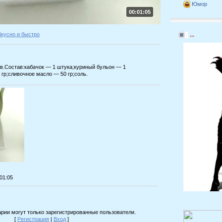
Юмор
00:01:05
Вкусно и быстро
...
ов.Состав:кабачок — 1 штука;куриный бульон — 1
гр;сливочное масло — 50 гр;соль.
:01:05
рии могут только зарегистрированные пользователи.
[
Регистрация
|
Вход
]