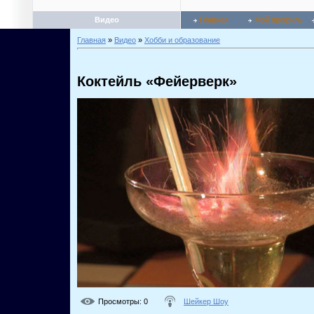
Видео
Главная
Мой профиль
Главная
»
Видео
»
Хобби и образование
Коктейль «Фейерверк»
Просмотры
: 0
Шейкер Шоу