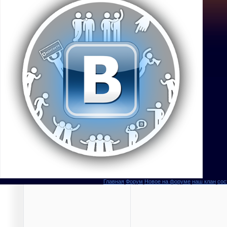
Главная
Форум
Новое на форуме
наш клан
сос