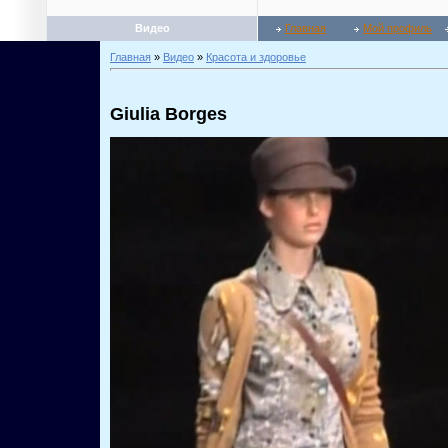
Видео
Главная
Мой профиль
Главная
»
Видео
»
Красота и здоровье
Giulia Borges