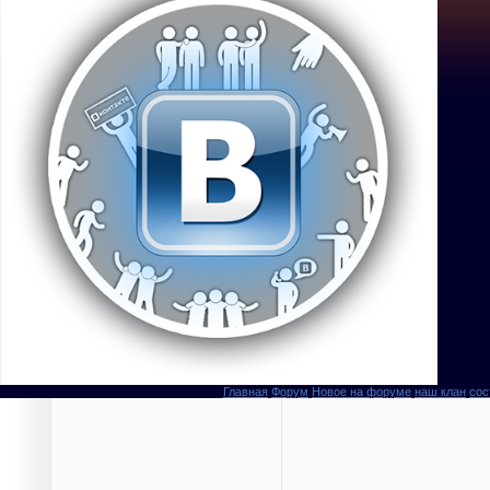
Главная
Форум
Новое на форуме
наш клан
сос