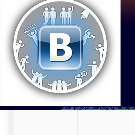
Главная
Форум
Новое на форуме
наш клан
сос