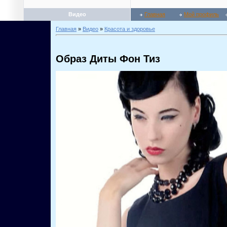
Видео
Главная
Мой профиль
Главная
»
Видео
»
Красота и здоровье
Образ Диты Фон Тиз