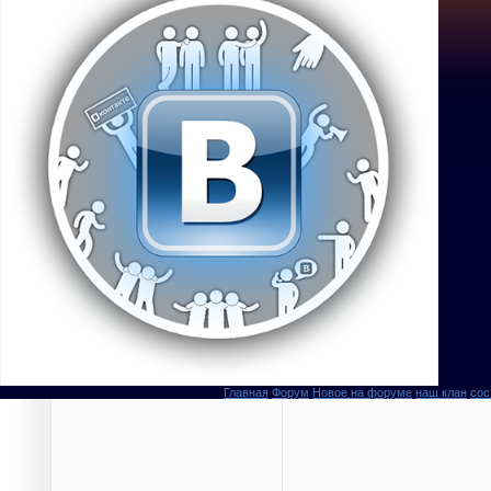
Главная
Форум
Новое на форуме
наш клан
сос