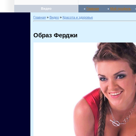
Видео
Главная
Мой профиль
Главная
»
Видео
»
Красота и здоровье
Образ Ферджи