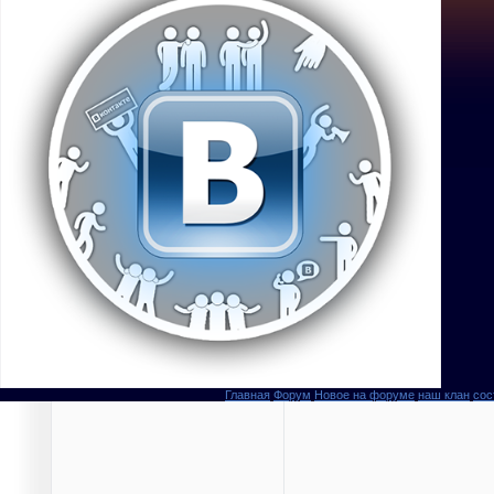
Главная
Форум
Новое на форуме
наш клан
сос