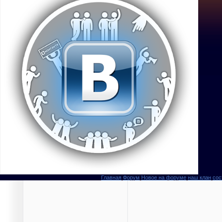
Главная
Форум
Новое на форуме
наш клан
сос