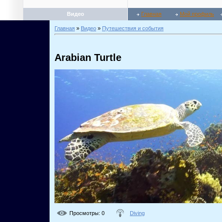
Видео
Главная
Мой профиль
Главная
»
Видео
»
Путешествия и события
Arabian Turtle
Просмотры
: 0
Diving